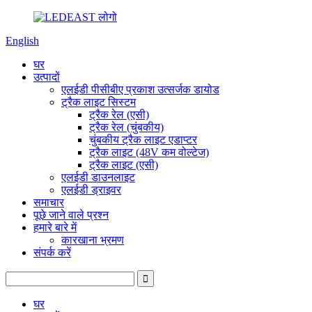
English
घर
उत्पादों
एलईडी पीसीबीए प्रकाश उत्सर्जक डायोड
ट्रैक लाइट सिस्टम
ट्रैक रेल (एसी)
ट्रैक रेल (चुंबकीय)
चुंबकीय ट्रैक लाइट एडाप्टर
ट्रैक लाइट (48V कम वोल्टेज)
ट्रैक लाइट (एसी)
एलईडी डाउनलाइट
एलईडी ड्राइवर
समाचार
पूछे जाने वाले प्रश्न
हमारे बारे में
कारखाना भ्रमण
संपर्क करें
घर