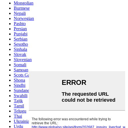
Mongolian
Burmese
Nepali
Norwegian
Pashto
Persian
Punjabi
Serbian
Sesotho
Sinhala
Slovak
Slovenian
Somali
Samoan
Scots Gaelic
Shona
Sindhi
Sundanese
Swahili
Tajik
Tamil
Telugu
Thai
Ukrainian
Urdu