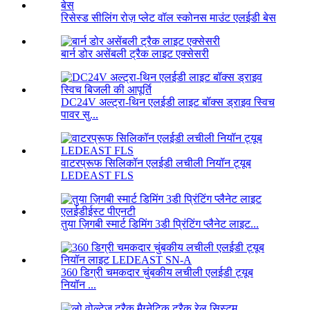
रिसेस्ड सीलिंग रोज़ प्लेट वॉल स्कोनस माउंट एलईडी बेस
बार्न डोर असेंबली ट्रैक लाइट एक्सेसरी
DC24V अल्ट्रा-थिन एलईडी लाइट बॉक्स ड्राइव स्विच
पावर सु...
वाटरप्रूफ सिलिकॉन एलईडी लचीली नियॉन ट्यूब
LEDEAST FLS
तुया ज़िगबी स्मार्ट डिमिंग 3डी प्रिंटिंग प्लैनेट लाइट...
360 डिग्री चमकदार चुंबकीय लचीली एलईडी ट्यूब
नियॉन ...